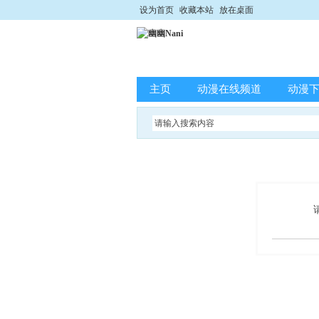
设为首页
收藏本站
放在桌面
主页
动漫在线频道
动漫