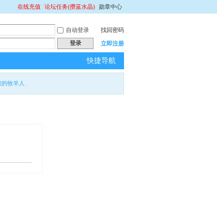
在线充值
论坛任务(攒蓝水晶)
勋章中心
自动登录
找回密码
登录
立即注册
快捷导航
馆的牧羊人