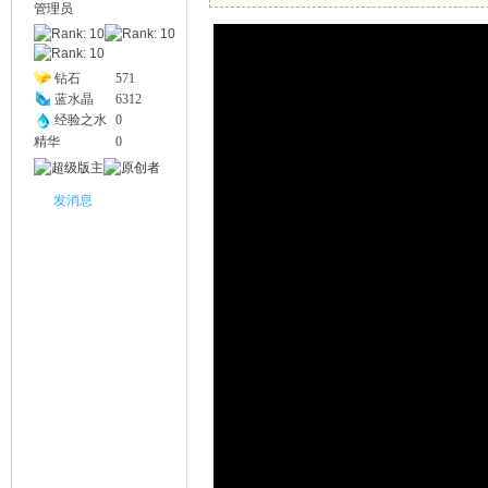
管理员
幽
钻石
571
蓝水晶
6312
经验之水
0
精华
0
发消息
Na