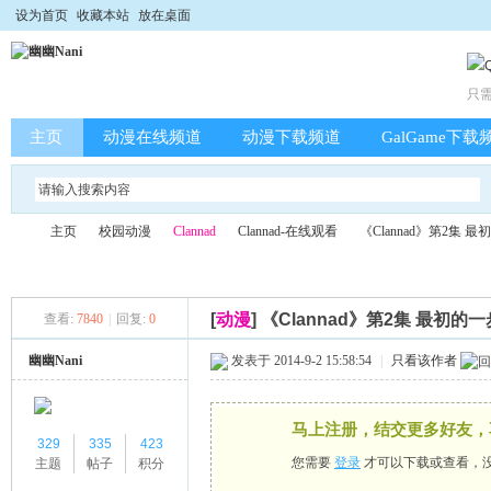
设为首页
收藏本站
放在桌面
只
主页
动漫在线频道
动漫下载频道
GalGame下载
主页
校园动漫
Clannad
Clannad-在线观看
《Clannad》第2集 
[
动漫
]
《Clannad》第2集 最初的一
查看:
7840
|
回复:
0
幽
»
›
›
›
›
幽幽Nani
发表于 2014-9-2 15:58:54
|
只看该作者
马上注册，结交更多好友，
329
335
423
您需要
登录
才可以下载或查看，
主题
帖子
积分