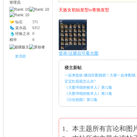
管理员
天族女初始发型to青狼发型
幽
钻石
571
蓝水晶
6312
经验之水
0
精华
0
登录/注册后可看大图
发消息
楼主新帖
一起来捉妖-微信区配猫群！大家一起来配猫..
Na
宝宝红屁屁怎么办?
《大图书馆的牧羊人》第12集
《大图书馆的牧羊人》第11集
《日在校园》第12集
1、本主题所有言论和图