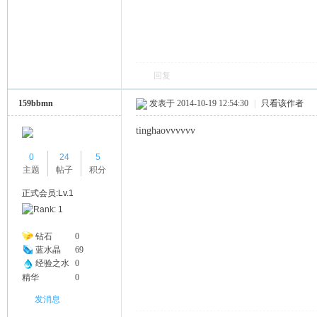
回复
159bbmn
发表于 2014-10-19 12:54:30
|
只看该作者
tinghaovvvvvv
0
24
5
主题
帖子
积分
正式会员:Lv.1
钻石
0
蓝水晶
69
经验之水
0
精华
0
发消息