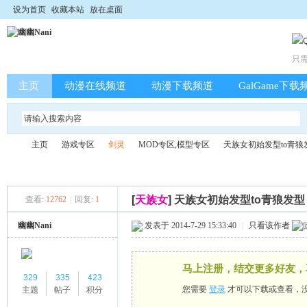
设为首页
收藏本站
放在桌面
只
主页
动漫在线频道
动漫下载频道
GalGame下载
主页
游戏专区
剑灵
MOD专区,模型专区
天族女初始发型to青狼
[
天族女
]
天族女初始发型to青狼发型
查看:
12762
|
回复:
1
幽
»
›
›
›
›
幽幽Nani
发表于 2014-7-29 15:33:40
|
只看该作者
马上注册，结交更多好友，
329
335
423
您需要
登录
才可以下载或查看，
主题
帖子
积分