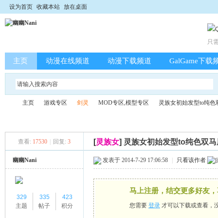
设为首页
收藏本站
放在桌面
只
主页
动漫在线频道
动漫下载频道
GalGame下载
主页
游戏专区
剑灵
MOD专区,模型专区
灵族女初始发型to纯色
[
灵族女
]
灵族女初始发型to纯色双马
查看:
17530
|
回复:
3
幽
»
›
›
›
›
幽幽Nani
发表于 2014-7-29 17:06:58
|
只看该作者
马上注册，结交更多好友，
329
335
423
您需要
登录
才可以下载或查看，
主题
帖子
积分