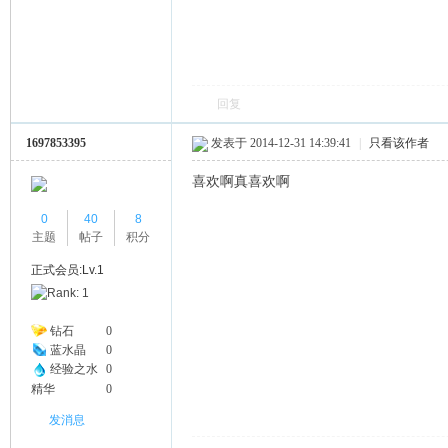
回复
1697853395
发表于 2014-12-31 14:39:41
|
只看该作者
喜欢啊真喜欢啊
0
40
8
主题
帖子
积分
正式会员:Lv.1
钻石
0
蓝水晶
0
经验之水
0
精华
0
发消息