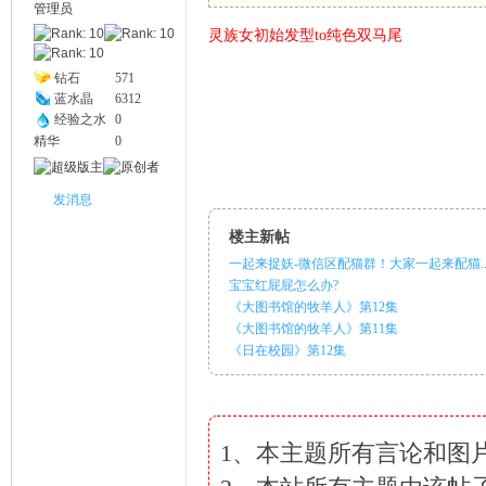
管理员
灵族女初始发型to纯色双马尾
幽
钻石
571
蓝水晶
6312
经验之水
0
精华
0
发消息
楼主新帖
一起来捉妖-微信区配猫群！大家一起来配猫..
Na
宝宝红屁屁怎么办?
《大图书馆的牧羊人》第12集
《大图书馆的牧羊人》第11集
《日在校园》第12集
1、本主题所有言论和图