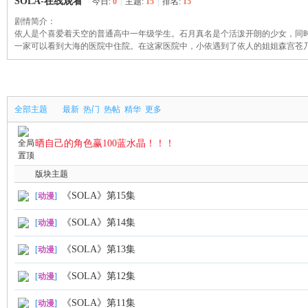
SOLA-在线观看
今日:
0
|
主题:
15
|
排名:
15
剧情简介：
幽
依人是个喜爱着天空的普通高中一年级学生。石月真名是个活泼开朗的少女，同
一家可以看到大海的医院中住院。在这家医院中，小依遇到了依人的姐姐森宫苍
全部主题
最新
热门
热帖
精华
更多
晒自己的角色赢100蓝水晶！！！
Na
版块主题
《SOLA》第15集
[
动漫
]
《SOLA》第14集
[
动漫
]
《SOLA》第13集
[
动漫
]
《SOLA》第12集
[
动漫
]
《SOLA》第11集
[
动漫
]