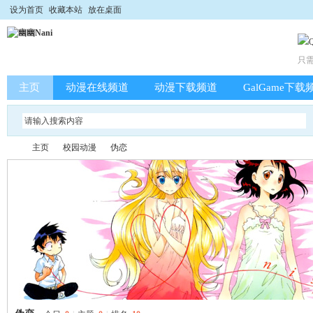
设为首页
收藏本站
放在桌面
只
主页
动漫在线频道
动漫下载频道
GalGame下载
主页
校园动漫
伪恋
幽
»
›
›