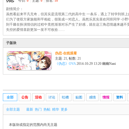
伪恋
今日:
0
|
主题:
0
|
排名:
10
剧情简介：
幽
虽然看起来平凡无奇，但其实是流氓第二代的高中生·一条乐，遇上了转学到班上
们为了使双方家族能和平相处，假装成一对恋人。虽然乐其实喜欢同班同学·小野
到千棘在扮演情侣的过程中竟然渐渐对乐产生了好感，就在这三角恋情越来越不
失控的爱情喜剧更加一发不可收拾……
子版块
伪恋-在线观看
主题: 21
,
帖数: 21
《伪恋》OVA
2014-10-29 13:20
幽幽Nani
Na
全部
公告
活动
讨论
吐槽
贴图
感情
情报
资料
全部主题
最新
热门
热帖
精华
更多
本版块或指定的范围内尚无主题