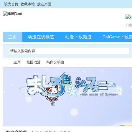
设为首页
收藏本站
放在桌面
只
主页
动漫在线频道
动漫下载频道
GalGame下载
主页
校园动漫
纯白交响曲
幽
»
›
›