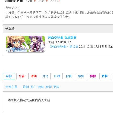
纯白交响曲
今日:
0
|
主题:
0
|
排名:
7
剧情简介：
幽
十月是一个由秋入冬的季节，为了解决社会日益少子化问题，瓜生新吾所就读的学
其他少数的学生作为实验性代表去就读女子学校。
子版块
纯白交响曲-在线观看
主题: 12
,
帖数: 12
《纯白交响曲》第12集
2014-10-31 17:34
幽幽Nan
Na
全部
公告
活动
讨论
吐槽
贴图
感情
情报
资料
全部主题
最新
热门
热帖
精华
更多
本版块或指定的范围内尚无主题