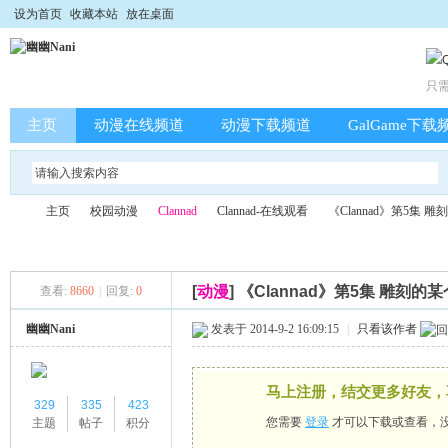
设为首页
收藏本站
放在桌面
只
主页
动漫在线频道
动漫下载频道
GalGame下载
主页
校园动漫
Clannad
Clannad-在线观看
《Clannad》第5集 
[
动漫
]
《Clannad》第5集 雕刻的
查看:
8660
|
回复:
0
幽
»
›
›
›
›
幽幽Nani
发表于 2014-9-2 16:09:15
|
只看该作者
马上注册，结交更多好友，
329
335
423
您需要
登录
才可以下载或查看，
主题
帖子
积分