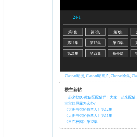
ni
Clannad动漫
,
Clannad动画片
,
Clannad全集
,
Cl
楼主新帖
一起来捉妖-微信区配猫群！大家一起来配猫..
宝宝红屁屁怎么办?
《大图书馆的牧羊人》第12集
《大图书馆的牧羊人》第11集
《日在校园》第12集