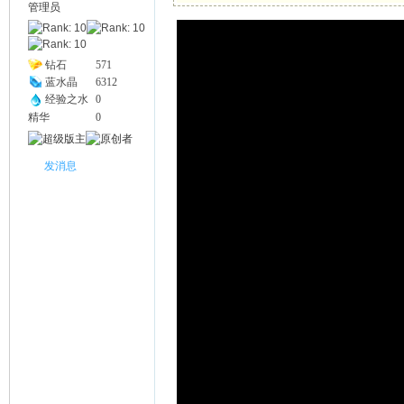
管理员
幽
钻石
571
蓝水晶
6312
经验之水
0
精华
0
发消息
Na