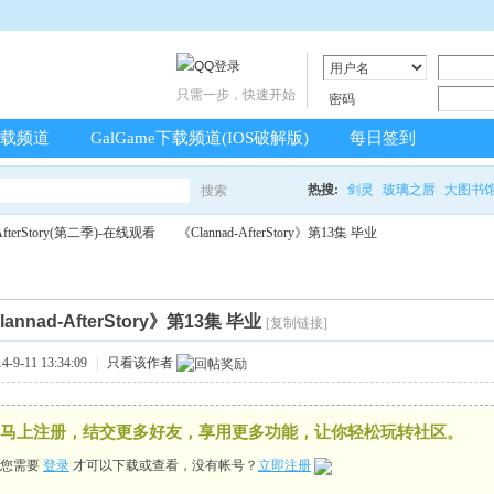
只需一步，快速开始
密码
载频道
GalGame下载频道(IOS破解版)
每日签到
热搜:
剑灵
玻璃之唇
大图书
搜索
搜
-AfterStory(第二季)-在线观看
《Clannad-AfterStory》第13集 毕业
索
lannad-AfterStory》第13集 毕业
[复制链接]
›
9-11 13:34:09
|
只看该作者
马上注册，结交更多好友，享用更多功能，让你轻松玩转社区。
您需要
登录
才可以下载或查看，没有帐号？
立即注册