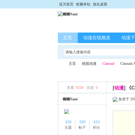
设为首页
收藏本站
放在桌面
主页
动漫在线频道
动漫下
主页
校园动漫
Clannad
Clannad
[
动漫
]
《C
查看:
9258
|
回复:
0
幽
»
›
›
›
幽幽Nani
发表于 2014-
329
335
423
主题
帖子
积分