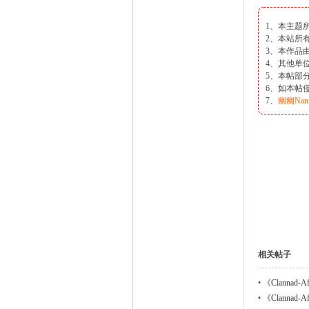
1、本主题
2、本站所
3、本作品
4、其他单
5、本帖部
6、如本帖
7、
幽幽Nan
相关帖子
•
《Clannad-
•
《Clannad