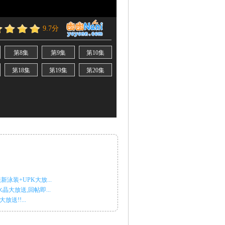
新泳装+UPK大放...
大放送,回帖即...
送!!...