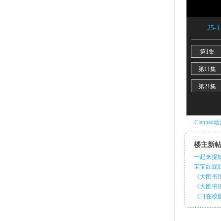
ni
Clannad
楼主新
一起来捉妖
宝宝红屁
《大图书
《大图书
《日在校园