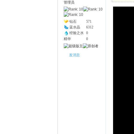
管理员
幽
钻石
571
蓝水晶
6312
经验之水
0
精华
0
发消息
Na