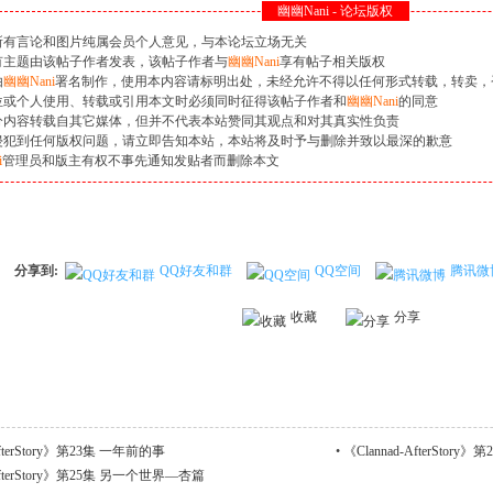
幽幽Nani - 论坛版权
所有言论和图片纯属会员个人意见，与本论坛立场无关
有主题由该帖子作者发表，该帖子作者与
幽幽Nani
享有帖子相关版权
由
幽幽Nani
署名制作，使用本内容请标明出处，未经允许不得以任何形式转载，转卖，
位或个人使用、转载或引用本文时必须同时征得该帖子作者和
幽幽Nani
的同意
分内容转载自其它媒体，但并不代表本站赞同其观点和对其真实性负责
侵犯到任何版权问题，请立即告知本站，本站将及时予与删除并致以最深的歉意
i
管理员和版主有权不事先通知发贴者而删除本文
分享到:
QQ好友和群
QQ空间
腾讯微
收藏
分享
AfterStory》第23集 一年前的事
•
《Clannad-AfterStor
-AfterStory》第25集 另一个世界—杏篇