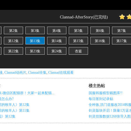
动漫
,
Clannad动画片
,
Clannad全集
,
Clannad在线观看
帖
楼主热帖
-微信区配猫群！大家一起来配猫...
国服韩服模型截图库!!
屁怎么办?
每日签到记录贴
馆的牧羊人》第12集
全种族,洪门道服改2014韩服
馆的牧羊人》第11集
剑灵版块开启！限量1万蓝水晶
》第12集
剑灵捏脸数据1268张导入图大放