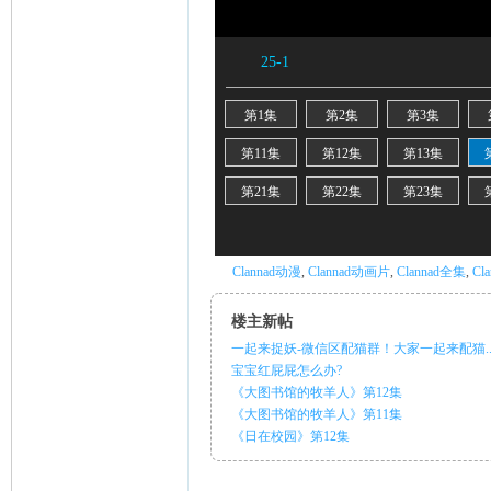
ni
Clannad动漫
,
Clannad动画片
,
Clannad全集
,
Cl
楼主新帖
一起来捉妖-微信区配猫群！大家一起来配猫..
宝宝红屁屁怎么办?
《大图书馆的牧羊人》第12集
《大图书馆的牧羊人》第11集
《日在校园》第12集