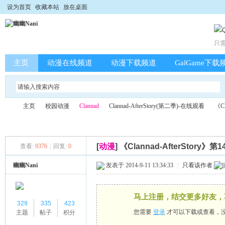
设为首页
收藏本站
放在桌面
只
主页
动漫在线频道
动漫下载频道
GalGame下载
主页
校园动漫
Clannad
Clannad-AfterStory(第二季)-在线观看
《C
[
动漫
]
《Clannad-AfterStory》
查看:
9376
|
回复:
0
幽
»
›
›
›
›
幽幽Nani
发表于 2014-9-11 13:34:33
|
只看该作者
马上注册，结交更多好友，
329
335
423
您需要
登录
才可以下载或查看，
主题
帖子
积分