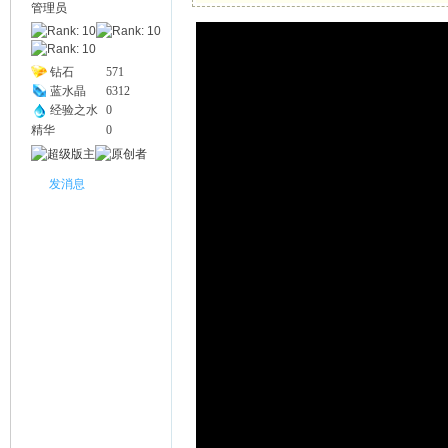
管理员
幽
钻石
571
蓝水晶
6312
经验之水
0
精华
0
发消息
Na