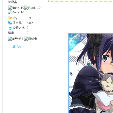
管理员
幽
钻石
571
蓝水晶
6312
经验之水
0
精华
0
发消息
Na