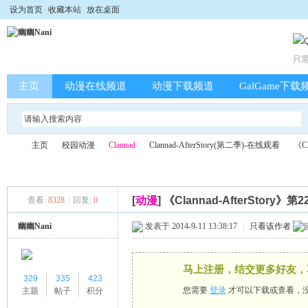
设为首页
收藏本站
放在桌面
只
主页
动漫在线频道
动漫下载频道
GalGame下载
主页
校园动漫
Clannad
Clannad-AfterStory(第二季)-在线观看
《C
[
动漫
]
《Clannad-AfterStory》
查看:
8328
|
回复:
0
幽
»
›
›
›
›
幽幽Nani
发表于 2014-9-11 13:38:17
|
只看该作者
马上注册，结交更多好友，
329
335
423
您需要
登录
才可以下载或查看，
主题
帖子
积分