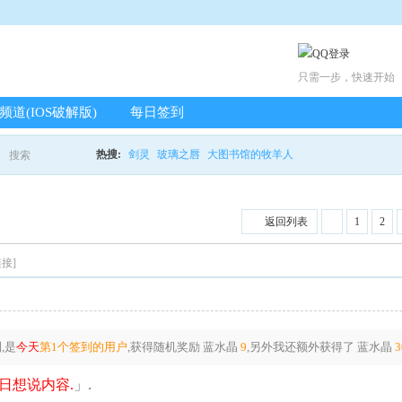
只需一步，快速开始
载频道(IOS破解版)
每日签到
热搜:
剑灵
玻璃之唇
大图书馆的牧羊人
搜索
搜
返回列表
1
2
索
接]
,是
今天
第1个签到的用户
,获得随机奖励
蓝水晶
9
,另外我还额外获得了
蓝水晶
3
日想说内容.
」.