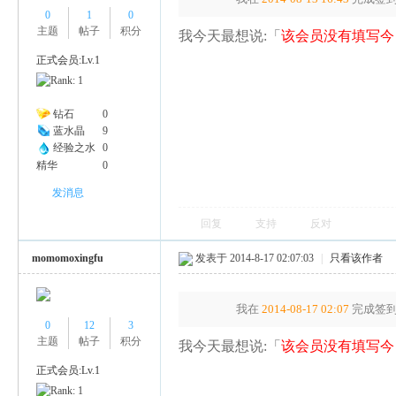
0
1
0
主题
帖子
积分
我今天最想说:「
该会员没有填写今
正式会员:Lv.1
钻石
0
蓝水晶
9
经验之水
0
精华
0
发消息
回复
支持
反对
momomoxingfu
发表于 2014-8-17 02:07:03
|
只看该作者
我在
2014-08-17 02:07
完成签到
0
12
3
主题
帖子
积分
我今天最想说:「
该会员没有填写今
正式会员:Lv.1