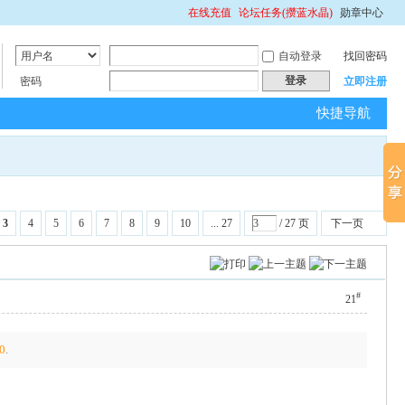
在线充值
论坛任务(攒蓝水晶)
勋章中心
自动登录
找回密码
登录
密码
立即注册
快捷导航
3
4
5
6
7
8
9
10
... 27
/ 27 页
下一页
#
21
0
.