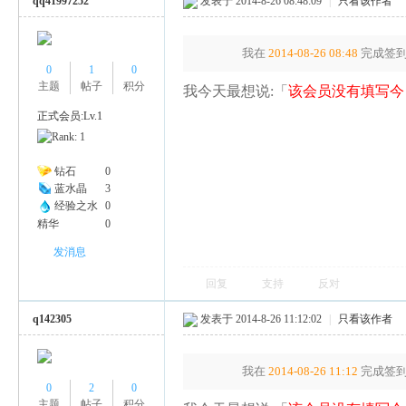
qq41997252
发表于 2014-8-26 08:48:09
|
只看该作者
我在
2014-08-26 08:48
完成签到
0
1
0
主题
帖子
积分
我今天最想说:「
该会员没有填写今
正式会员:Lv.1
钻石
0
蓝水晶
3
经验之水
0
精华
0
发消息
回复
支持
反对
q142305
发表于 2014-8-26 11:12:02
|
只看该作者
我在
2014-08-26 11:12
完成签到
0
2
0
主题
帖子
积分