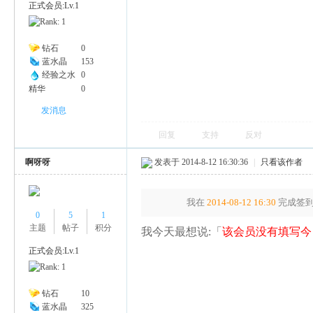
正式会员:Lv.1
幽
钻石
0
蓝水晶
153
经验之水
0
精华
0
发消息
回复
支持
反对
啊呀呀
发表于 2014-8-12 16:30:36
|
只看该作者
Na
我在
2014-08-12 16:30
完成签到
0
5
1
主题
帖子
积分
我今天最想说:「
该会员没有填写今
正式会员:Lv.1
钻石
10
蓝水晶
325