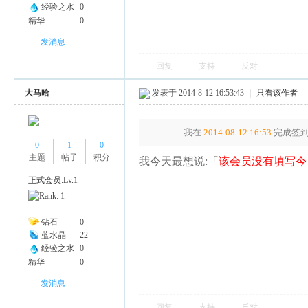
ni
经验之水
0
精华
0
发消息
回复
支持
反对
大马哈
发表于 2014-8-12 16:53:43
|
只看该作者
我在
2014-08-12 16:53
完成签到
0
1
0
主题
帖子
积分
我今天最想说:「
该会员没有填写今
正式会员:Lv.1
钻石
0
蓝水晶
22
经验之水
0
精华
0
发消息
回复
支持
反对