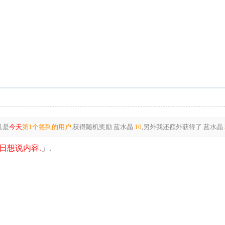
,是
今天
第1个签到的用户
,获得随机奖励
蓝水晶
10
,另外我还额外获得了
蓝水晶
日想说内容.
」.