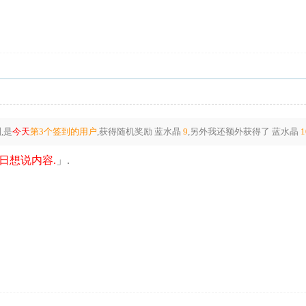
,是
今天
第3个签到的用户
,获得随机奖励
蓝水晶
9
,另外我还额外获得了
蓝水晶
1
日想说内容.
」.