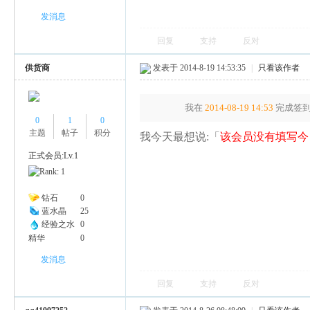
发消息
回复
支持
反对
供货商
发表于 2014-8-19 14:53:35
|
只看该作者
我在
2014-08-19 14:53
完成签到
0
1
0
主题
帖子
积分
我今天最想说:「
该会员没有填写今
正式会员:Lv.1
钻石
0
蓝水晶
25
经验之水
0
精华
0
发消息
回复
支持
反对