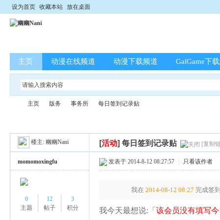
设为首页
收藏本站
放在桌面
主页
动漫在线频道
动漫下载频道
GalGame下
主页
版务
事务所
每日签到记录贴
楼主:
幽幽Nani
[
活动
]
每日签到记录贴
[复制链
幽
»
›
›
›
momomoxingfu
发表于 2014-8-12 08:27:57
|
只看该作者
我在
2014-08-12 08:27
完成签到
0
12
3
主题
帖子
积分
我今天最想说:「
该会员没有填写今