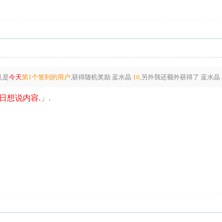
,是
今天
第1个签到的用户
,获得随机奖励
蓝水晶
10
,另外我还额外获得了
蓝水晶
日想说内容.
」.