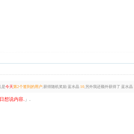
,是
今天
第2个签到的用户
,获得随机奖励
蓝水晶
10
,另外我还额外获得了
蓝水晶
日想说内容.
」.