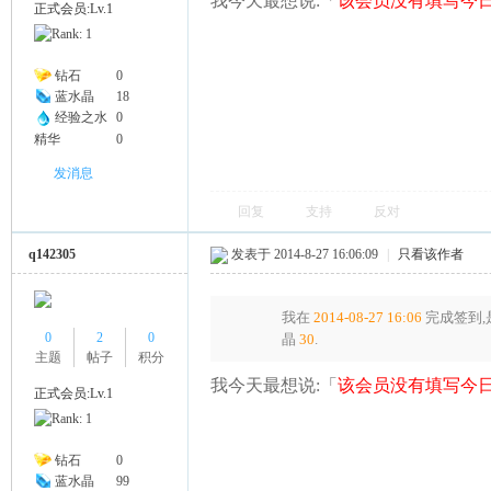
我今天最想说:「
该会员没有填写今日
正式会员:Lv.1
幽
钻石
0
蓝水晶
18
经验之水
0
精华
0
发消息
回复
支持
反对
q142305
发表于 2014-8-27 16:06:09
|
只看该作者
Na
我在
2014-08-27 16:06
完成签到,
0
2
0
晶
30
.
主题
帖子
积分
我今天最想说:「
该会员没有填写今日
正式会员:Lv.1
钻石
0
蓝水晶
99