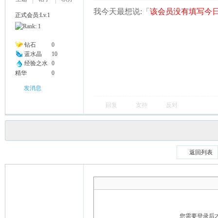
我今天最想说:「
该会员没有填写今日
正式会员:Lv.1
钻石
0
蓝水晶
10
经验之水
0
精华
0
发消息
回复
支持
反对
返回列表
您需要登录后