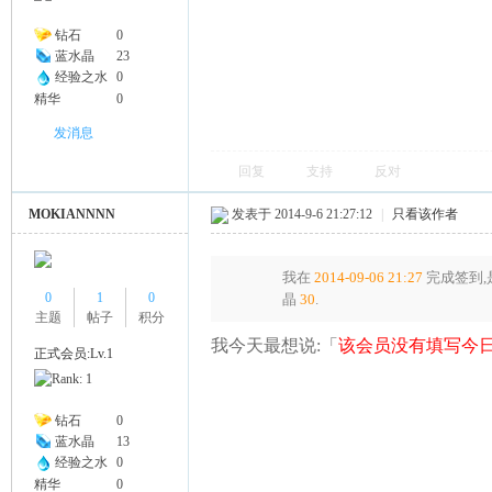
钻石
0
蓝水晶
23
经验之水
0
精华
0
发消息
回复
支持
反对
MOKIANNNN
发表于 2014-9-6 21:27:12
|
只看该作者
我在
2014-09-06 21:27
完成签到,
0
1
0
晶
30
.
主题
帖子
积分
我今天最想说:「
该会员没有填写今日
正式会员:Lv.1
钻石
0
蓝水晶
13
经验之水
0
精华
0