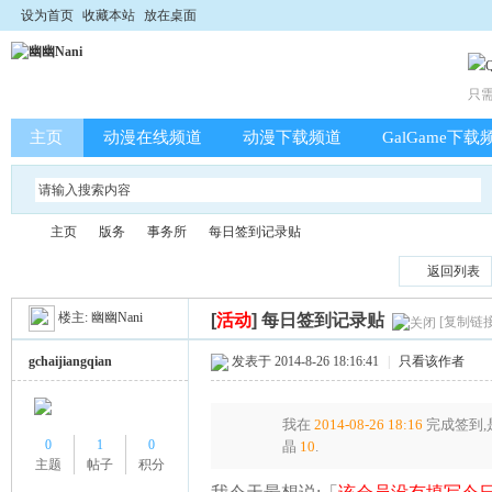
设为首页
收藏本站
放在桌面
只
主页
动漫在线频道
动漫下载频道
GalGame下载
主页
版务
事务所
每日签到记录贴
返回列表
楼主:
幽幽Nani
[
活动
]
每日签到记录贴
[复制链接
幽
»
›
›
›
gchaijiangqian
发表于 2014-8-26 18:16:41
|
只看该作者
我在
2014-08-26 18:16
完成签到,
0
1
0
晶
10
.
主题
帖子
积分