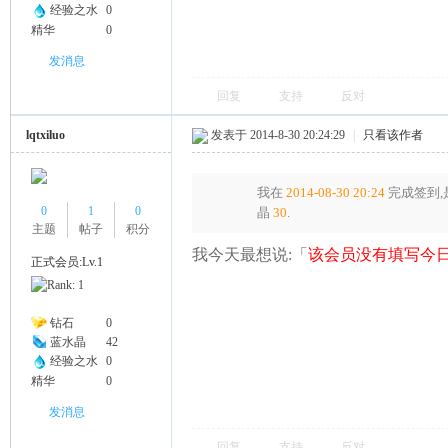
ni
经验之水
0
精华
0
发消息
回复
支持
反对
lqtxiluo
发表于 2014-8-30 20:24:29
|
只看该作者
我在
2014-08-30 20:24
完成签到,
0
1
0
晶
30
.
主题
帖子
积分
我今天最想说:「
该会员没有填写今日
正式会员:Lv.1
钻石
0
蓝水晶
42
经验之水
0
精华
0
发消息
回复
支持
反对