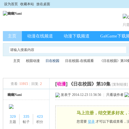
设为首页
收藏本站
放在桌面
只
主页
动漫在线频道
动漫下载频道
GalGame下载
主页
校园动漫
日在校园
日在校园-在线观看
《日在校园》第10
[
动漫
]
《日在校园》第10集
查看:
11915
|
回复:
2
[复制链接]
幽
»
›
›
›
›
幽幽Nani
发表于 2014-12-23 11:56:56
|
只看该作者
马上注册，结交更多好友，
329
335
423
您需要
登录
才可以下载或查看，
主题
帖子
积分