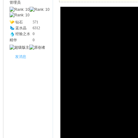
管理员
幽
钻石
571
蓝水晶
6312
经验之水
0
精华
0
发消息
Na