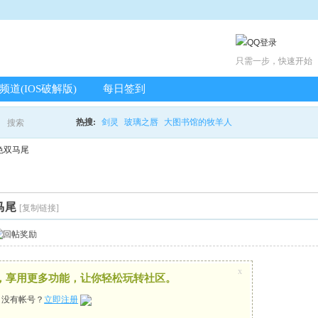
只需一步，快速开始
载频道(IOS破解版)
每日签到
热搜:
剑灵
玻璃之唇
大图书馆的牧羊人
搜索
搜
色双马尾
索
马尾
[复制链接]
x
，享用更多功能，让你轻松玩转社区。
，没有帐号？
立即注册