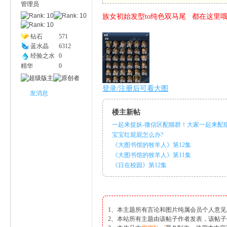
管理员
族女初始发型to纯色双马尾 都在这里哦
幽
钻石
571
蓝水晶
6312
经验之水
0
精华
0
登录/注册后可看大图
发消息
楼主新帖
一起来捉妖-微信区配猫群！大家一起来配猫.
Na
宝宝红屁屁怎么办?
《大图书馆的牧羊人》第12集
《大图书馆的牧羊人》第11集
《日在校园》第12集
1、本主题所有言论和图片纯属会员个人意
2、本站所有主题由该帖子作者发表，该帖子