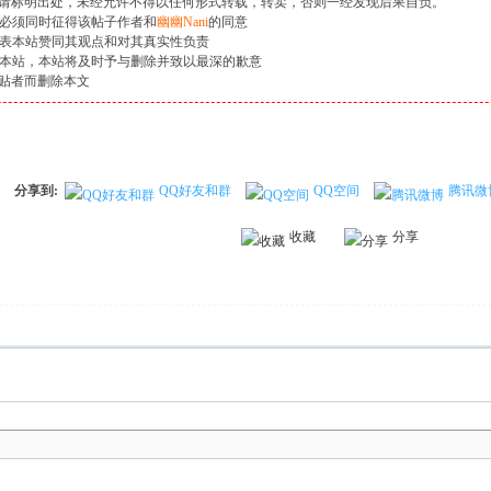
请标明出处，未经允许不得以任何形式转载，转卖，否则一经发现后果自负。
时必须同时征得该帖子作者和
幽幽Nani
的同意
代表本站赞同其观点和对其真实性负责
知本站，本站将及时予与删除并致以最深的歉意
贴者而删除本文
分享到:
QQ好友和群
QQ空间
腾讯微
收藏
分享