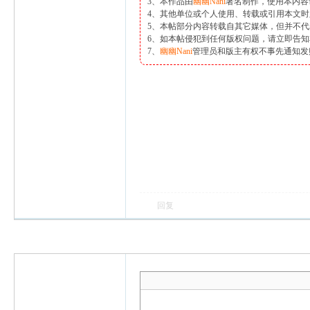
ni
3、本作品由
幽幽Nani
署名制作，使用本内容
4、其他单位或个人使用、转载或引用本文
5、本帖部分内容转载自其它媒体，但并不
6、如本帖侵犯到任何版权问题，请立即告
7、
幽幽Nani
管理员和版主有权不事先通知发
回复