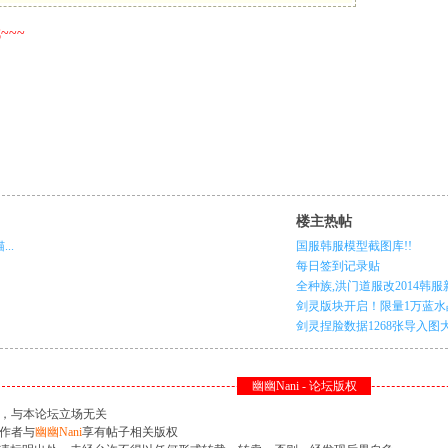
~~~
楼主热帖
..
国服韩服模型截图库!!
每日签到记录贴
全种族,洪门道服改2014韩服新
剑灵版块开启！限量1万蓝水晶
剑灵捏脸数据1268张导入图大放送
幽幽Nani - 论坛版权
见，与本论坛立场无关
作者与
幽幽Nani
享有帖子相关版权