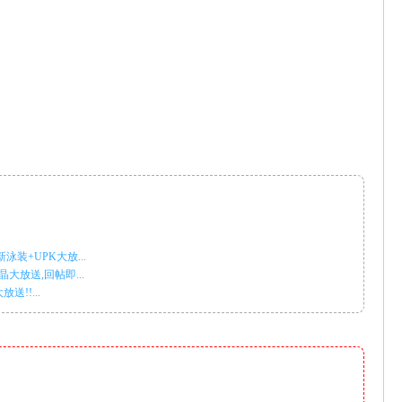
泳装+UPK大放...
大放送,回帖即...
!!...