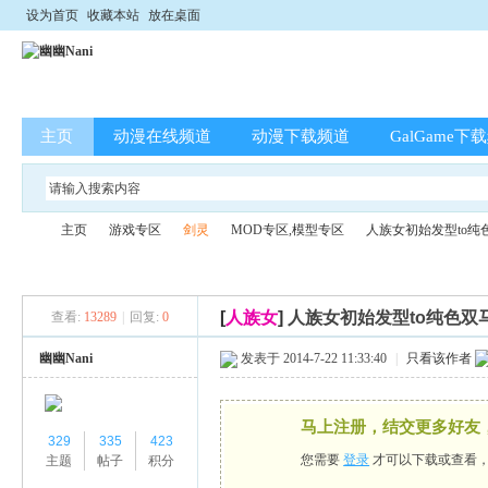
设为首页
收藏本站
放在桌面
主页
动漫在线频道
动漫下载频道
GalGame下
主页
游戏专区
剑灵
MOD专区,模型专区
人族女初始发型to纯
[
人族女
]
人族女初始发型to纯色双
查看:
13289
|
回复:
0
幽
»
›
›
›
›
幽幽Nani
发表于 2014-7-22 11:33:40
|
只看该作者
马上注册，结交更多好友
329
335
423
您需要
登录
才可以下载或查看
主题
帖子
积分