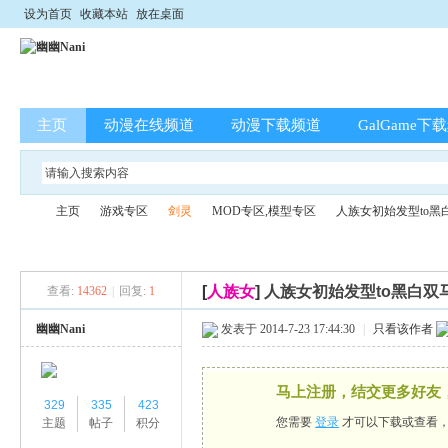
设为首页
收藏本站
放在桌面
主页
动漫在线频道
动漫下载频道
GalGame下
主页
游戏专区
剑灵
MOD专区,模型专区
人族女初始发型to黑
[
人族女
]
人族女初始发型to黑白双
查看:
14362
|
回复:
1
幽
»
›
›
›
›
幽幽Nani
发表于 2014-7-23 17:44:30
|
只看该作者
马上注册，结交更多好友
329
335
423
您需要
登录
才可以下载或查看
主题
帖子
积分