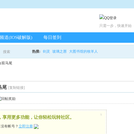
只需一步，快速开始
载频道(IOS破解版)
每日签到
热搜:
剑灵
玻璃之唇
大图书馆的牧羊人
搜索
搜
白双马尾
索
马尾
[复制链接]
x
，享用更多功能，让你轻松玩转社区。
，没有帐号？
立即注册