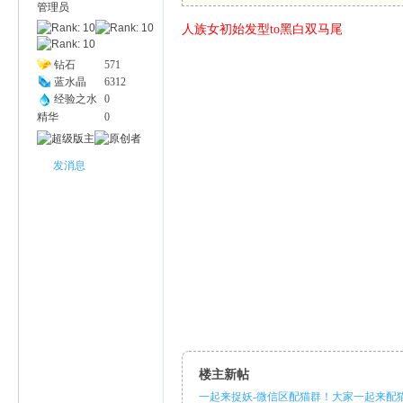
管理员
人族女初始发型to黑白双马尾
幽
钻石
571
蓝水晶
6312
经验之水
0
精华
0
发消息
Na
楼主新帖
一起来捉妖-微信区配猫群！大家一起来配猫.