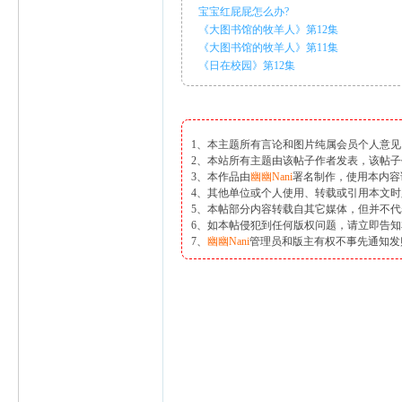
ni
宝宝红屁屁怎么办?
《大图书馆的牧羊人》第12集
《大图书馆的牧羊人》第11集
《日在校园》第12集
1、本主题所有言论和图片纯属会员个人意
2、本站所有主题由该帖子作者发表，该帖子
3、本作品由
幽幽Nani
署名制作，使用本内容
4、其他单位或个人使用、转载或引用本文
5、本帖部分内容转载自其它媒体，但并不
6、如本帖侵犯到任何版权问题，请立即告
7、
幽幽Nani
管理员和版主有权不事先通知发