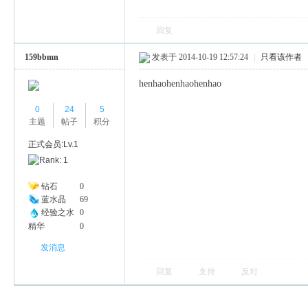
回复
159bbmn
发表于 2014-10-19 12:57:24
|
只看该作者
henhaohenhaohenhao
0
24
5
主题
帖子
积分
正式会员:Lv.1
钻石
0
蓝水晶
69
经验之水
0
精华
0
发消息
回复
支持
反对