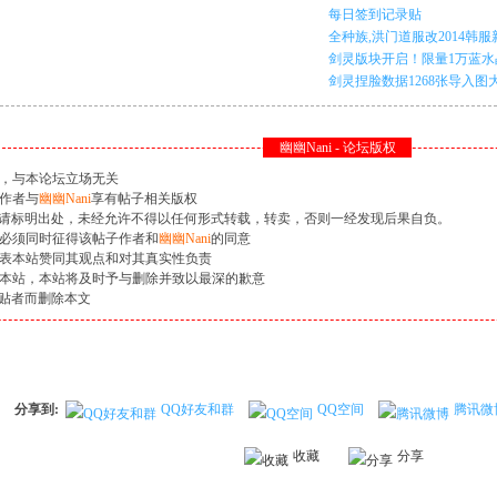
每日签到记录贴
全种族,洪门道服改2014韩服新
剑灵版块开启！限量1万蓝水晶
剑灵捏脸数据1268张导入图大放送
幽幽Nani - 论坛版权
见，与本论坛立场无关
作者与
幽幽Nani
享有帖子相关版权
请标明出处，未经允许不得以任何形式转载，转卖，否则一经发现后果自负。
时必须同时征得该帖子作者和
幽幽Nani
的同意
代表本站赞同其观点和对其真实性负责
知本站，本站将及时予与删除并致以最深的歉意
贴者而删除本文
分享到:
QQ好友和群
QQ空间
腾讯微
收藏
分享