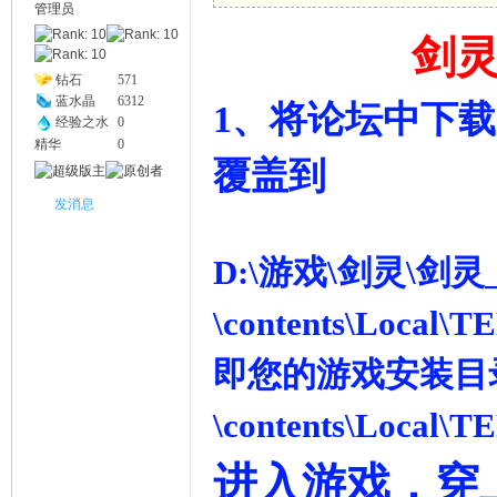
管理员
剑
幽
钻石
571
蓝水晶
6312
1、
将论坛中下载
经验之水
0
精华
0
覆盖到
发消息
D:\游戏\剑灵\剑灵
Na
\contents\Local
即您的游戏安装目录
\contents\Local
进入游戏，穿