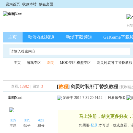
设为首页
收藏本站
放在桌面
只
主页
动漫在线频道
动漫下载频道
GalGame下载
主页
游戏专区
剑灵
MOD专区,模型专区
剑灵时装补丁替换教程
[
教程
]
剑灵时装补丁替换教程
查看:
18982
|
回复:
3
[复制链
幽
»
›
›
›
›
幽幽Nani
发表于 2014-7-31 20:44:12
|
只看该作者
马上注册，结交更多好友，
329
335
423
您需要
登录
才可以下载或查看，
主题
帖子
积分