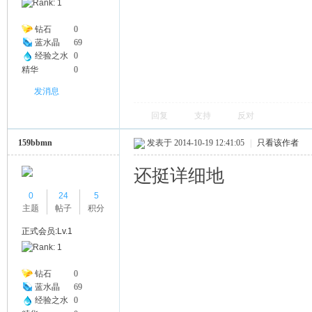
钻石
0
蓝水晶
69
经验之水
0
精华
0
发消息
回复
支持
反对
159bbmn
发表于 2014-10-19 12:41:05
|
只看该作者
还挺详细地
0
24
5
主题
帖子
积分
正式会员:Lv.1
钻石
0
蓝水晶
69
经验之水
0