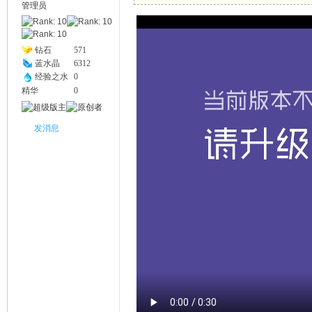
管理员
幽
钻石
571
蓝水晶
6312
经验之水
0
精华
0
发消息
Na