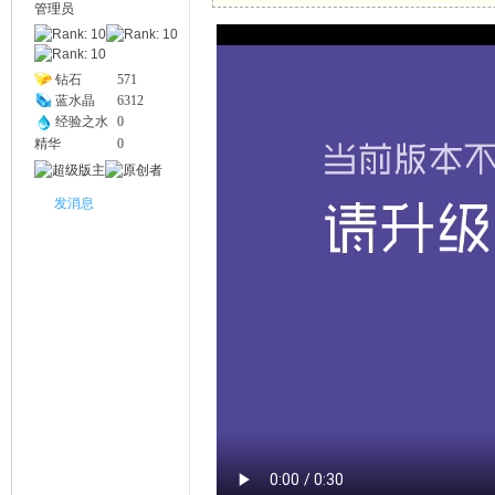
管理员
幽
钻石
571
蓝水晶
6312
经验之水
0
精华
0
发消息
Na