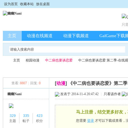
设为首页
收藏本站
放在桌面
只
主页
动漫在线频道
动漫下载频道
GalGame下载
主页
校园动漫
中二病也要谈恋爱
中二病也要谈恋爱 第二季-在线
[
动漫
]
《中二病也要谈恋爱》第二季 
查看:
8807
|
回复:
0
幽
»
›
›
›
幽幽Nani
发表于 2014-11-4 20:47:42
|
只看该作者
马上注册，结交更多好友，
329
335
423
您需要
登录
才可以下载或查看，
主题
帖子
积分