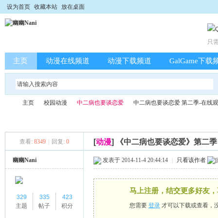
设为首页
收藏本站
放在桌面
只
主页
动漫在线频道
动漫下载频道
GalGame下载
主页
校园动漫
中二病也要谈恋爱
中二病也要谈恋爱 第二季-在线
[
动漫
]
《中二病也要谈恋爱》第二季 
查看:
8349
|
回复:
0
幽
»
›
›
›
幽幽Nani
发表于 2014-11-4 20:44:14
|
只看该作者
马上注册，结交更多好友，
329
335
423
您需要
登录
才可以下载或查看，
主题
帖子
积分