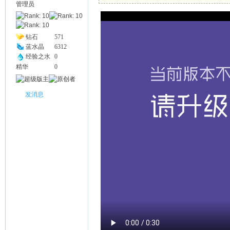
管理员
幽
钻石
571
蓝水晶
6312
经验之水
0
精华
0
发消息
Na